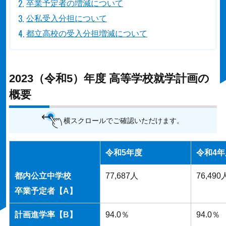
卒業予定者の増減について
公私受入分担について
都立高校の受入分担増減について
2023（令和5）年度 高等学校就学計画の
概要
横スクロールでご確認いただけます。
令和5年度
令和4年
都内公立中学校
77,687人
76,490
卒業予定者【
A
】
計画進学率【
B
】
94.0％
94.0％