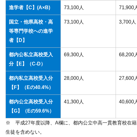
進学者【
C
】(A×B)
73,100人
71,900
国立・他県高校・高
73,100人
3,700人
等専門学校への進学
者【D】
都内公私立高校受入
69,300人
68,200
分【E】（C-D）
都内私立高校受入分
28,000人
27,600
【F】（Eの40.4%）
都内公立高校受入分
41,300人
40,600
【G】（Eの59.6%）
※ 平成27年度以降、A欄に、都内公立中高一貫教育校在籍
生徒を含めない。