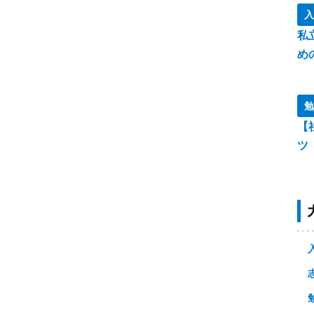
入
私
め
勉
【
ツ