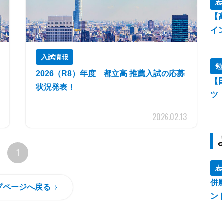
志
【
イ
入試情報
勉
2026（R8）年度 都立高 推薦入試の応募
【
状況発表！
ツ
2026.02.13
1
志
併
プページへ戻る
ン