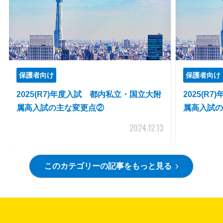
保護者向け
保護者向け
2025(R7)年度入試 都内私立・国立大附
2025(R
属高入試の主な変更点②
属高入試の
2024.12.13
このカテゴリーの記事をもっと見る