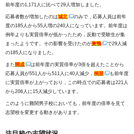
前年度の1,171人に比べて29人増加しました。
応募者数が増加したのは
城北
のみで，応募人員は前年
度の185人から55人増の240人になっています。前年度は
例年よりも実質倍率が低かったため，反動で受験生が集
まったようです。その影響を受けたのが
巣鴨
で29人減
の185人になりました。
また
開成
は前年度の実質倍率が3倍を超えたことから
応募人員が551人から511人に40人減少，
桐朋
も前年度
に実質倍率が上がっており，この時点での応募者は221人
から206人に15人減少しています。
このように難関男子校においても，前年度の倍率を見て
志望校を変更する動きがあります。
注目校の志望状況