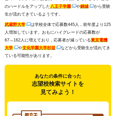
のハードルをアップした
八王子学園
や
錦城
から受験
生が流れてきているようです。
武蔵野大学
は学校全体で応募数445人，前年度より125
人増加しています。おもにハイグレードの応募数が
67→162人に増えており，応募者が減っている
東京電機
大学
や
文化学園大学杉並
などから受験生が流れてき
ている可能性があります。
あなたの条件に合った
志望校検索サイトを
見てみよう！