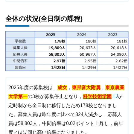
全体の状況(全日制の課程)
2025年度の募集校は，
成女
，
東邦音大附属
，
東京農業
大学第一
の3校が募集停止となり，
科学技術学園
が
定時制から全日制に移行したため178校となりまし
た。募集人員は昨年度に比べて824人減少し，応募人
員は58,803人，中間倍率は0.02ポイント上昇し，前年
度とほぼ同じ高い倍率になりました。