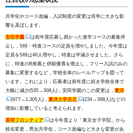
共学化やコース改編，入試制度の変更は倍率に大きな影
響を及ぼします。
安田学園
は前年度応募し易かった進学コースの募集停
止し，S特・特進コースの定員を増やしました。今年度は
定員をS特は40人増やし，特進は半減させました。さら
に，特進のB推薦と併願優遇を廃止し，フリー入試のみの
募集に変更するなど，学校全体のレベルアップを図って
います。これにより，応募者は前年度に続き学校全体で
大幅に減少(535→308人)，安田学園のこの変更は，
東洋
(977→1,305人)，
東洋大学京北
(234→398人)などの
増加に影響していると考えられます。
英明フロンティア
は今年度より「東京女子学院」から
校名変更，男女共学化，コース改編など大きな変更があ