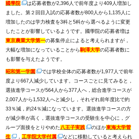
國學院
は応募者数が2,396人で前年度より409人増加し
ました。第２回目入試の応募者数が800人から1,135人に
増加したのは学力検査を3科と5科から選べるように変更
したことが影響しているようです。國學院の応募者増は
東京農業大学第一
の募集停止によると考えられますが，
大幅な増加になっていることから
駒澤大学
の応募者数に
も影響を与えたようです。
昭和第一学園
では学校全体の応募者数が1,977人で前年
度より667人減少しています。コースごとに見てみると，
選抜進学コースが564人から377人へ，総合進学コースが
2,007人から1,532人へと減少し，それぞれ前年度比で約
33％減，約24％減になっています。選抜進学コースの方
が減少率が高く，選抜進学コースの受験生を中心に，グ
ループ面接をとりやめた
八王子実践
のほか
東海大学菅
生
，
工学院大学付属
などに移動していると考えられ