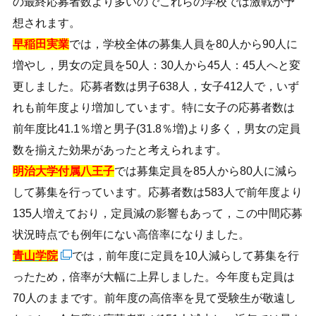
の最終応募者数より多いのでこれらの学校では激戦が予
想されます。
早稲田実業
では，学校全体の募集人員を80人から90人に
増やし，男女の定員を50人：30人から45人：45人へと変
更しました。応募者数は男子638人，女子412人で，いず
れも前年度より増加しています。特に女子の応募者数は
前年度比41.1％増と男子(31.8％増)より多く，男女の定員
数を揃えた効果があったと考えられます。
明治大学付属八王子
では募集定員を85人から80人に減ら
して募集を行っています。応募者数は583人で前年度より
135人増えており，定員減の影響もあって，この中間応募
状況時点でも例年にない高倍率になりました。
青山学院
では，前年度に定員を10人減らして募集を行
ったため，倍率が大幅に上昇しました。今年度も定員は
70人のままです。前年度の高倍率を見て受験生が敬遠し