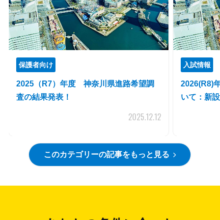
保護者向け
入試情報
2025（R7）年度 神奈川県進路希望調
2026(R
査の結果発表！
いて：新設
2025.12.12
このカテゴリーの記事をもっと見る