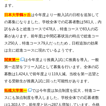
ます。
日本大学鶴ヶ丘
は今年度より一般入試の日程を追加して
の募集になりました。学校全体での応募者数は561人，内
訳をみると総進コースで478人，特進コースで83人の応
募があります。前年度は中間応募状況の時点で総進コー
ス250人，特進コース79人だったため，日程追加の効果
は主に総進コースに現れているようです。
関東第一
は今年度より推薦入試にC推薦を導入。一般
第一志望をフリー入試として募集を行います。全体の応
募数は1,424人で前年度より119人減。当校を第一志望と
する受験生が推薦入試に回った可能性があります。
拓殖大学第一
では今年度は加点制度を拡大，特進コー
スにも加点制度を導入しました。学校全体での応募者数
は1,303人で，前年度と比べ287人増加しています。合格