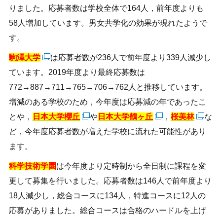
りました。応募者数は学校全体で164人，前年度よりも
58人増加しています。男女共学化の効果が現れたようで
す。
駒澤大学
は応募者数が236人で前年度より339人減少し
ています。2019年度より最終応募数は
772→887→711→765→706→762人と推移しています。
増減のある学校のため，今年度は応募減の年であったこ
とや，
日本大学櫻丘
や
日本大学鶴ヶ丘
，
桜美林
な
ど，今年度応募者数が増えた学校に流れた可能性があり
ます。
科学技術学園
は今年度より定時制から全日制に課程を変
更して募集を行いました。応募者数は146人で前年度より
18人減少し，総合コースに134人，特進コースに12人の
応募がありました。総合コースは合格のハードルを上げ