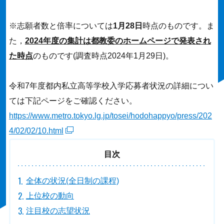
※志願者数と倍率については
1月28日
時点のものです。ま
た，
2024年度の集計は都教委のホームページで発表され
た時点
のものです(調査時点2024年1月29日)。
令和7年度都内私立高等学校入学応募者状況の詳細につい
ては下記ページをご確認ください。
https://www.metro.tokyo.lg.jp/tosei/hodohappyo/press/202
4/02/02/10.html
目次
全体の状況(全日制の課程)
上位校の動向
注目校の志望状況