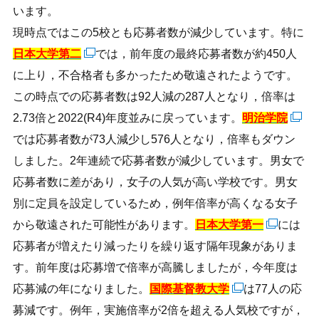
います。
現時点ではこの5校とも応募者数が減少しています。特に
日本大学第二
では，前年度の最終応募者数が約450人
に上り，不合格者も多かったため敬遠されたようです。
この時点での応募者数は92人減の287人となり，倍率は
2.73倍と2022(R4)年度並みに戻っています。
明治学院
では応募者数が73人減少し576人となり，倍率もダウン
しました。2年連続で応募者数が減少しています。男女で
応募者数に差があり，女子の人気が高い学校です。男女
別に定員を設定しているため，例年倍率が高くなる女子
から敬遠された可能性があります。
日本大学第一
には
応募者が増えたり減ったりを繰り返す隔年現象がありま
す。前年度は応募増で倍率が高騰しましたが，今年度は
応募減の年になりました。
国際基督教大学
は77人の応
募減です。例年，実施倍率が2倍を超える人気校ですが，