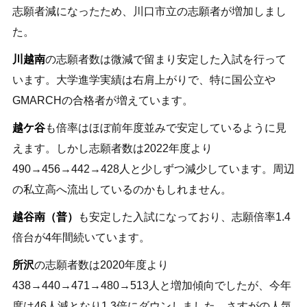
志願者減になったため、川口市立の志願者が増加しまし
た。
川越南
の志願者数は微減で留まり安定した入試を行って
います。大学進学実績は右肩上がりで、特に国公立や
GMARCHの合格者が増えています。
越ケ谷
も倍率はほぼ前年度並みで安定しているように見
えます。しかし志願者数は2022年度より
490→456→442→428人と少しずつ減少しています。周辺
の私立高へ流出しているのかもしれません。
越谷南（普）
も安定した入試になっており、志願倍率1.4
倍台が4年間続いています。
所沢
の志願者数は2020年度より
438→440→471→480→513人と増加傾向でしたが、今年
度は46人減となり1.3倍にダウンしました。さすがの人気