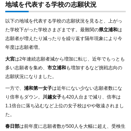
地域を代表する学校の志願状況
以下の地域を代表する学校の志願状況を見ると、上がっ
た学校下がった学校さまざまです。最難関の
県立浦和
は
志願者が増えたり減ったりを繰り返す隔年現象により今
年度は志願者増。
大宮
は2年連続志願者減から増加に転じ、近年でもっとも
多い志願者を集め、
市立浦和
も増加するなど挑戦志向の
志願状況になりました。
一方で、
浦和第一女子
は近年にない少ない志願者数にな
り倍率もダウン。
川越女子
も420人台まで減り、倍率は
1.1倍台に落ち込むなど上位の女子校はやや敬遠されまし
た。
春日部
は前年度に志願者数が500人を大幅に超え、受検生