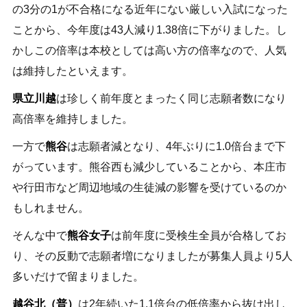
の3分の1が不合格になる近年にない厳しい入試になった
ことから、今年度は43人減り1.38倍に下がりました。し
かしこの倍率は本校としては高い方の倍率なので、人気
は維持したといえます。
県立川越
は珍しく前年度とまったく同じ志願者数になり
高倍率を維持しました。
一方で
熊谷
は志願者減となり、4年ぶりに1.0倍台まで下
がっています。熊谷西も減少していることから、本庄市
や行田市など周辺地域の生徒減の影響を受けているのか
もしれません。
そんな中で
熊谷女子
は前年度に受検生全員が合格してお
り、その反動で志願者増になりましたが募集人員より5人
多いだけで留まりました。
越谷北（普）
は2年続いた1.1倍台の低倍率から抜け出し