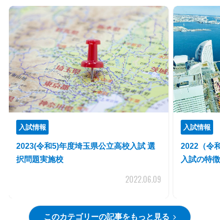
入試情報
入試情報
2023(令和5)年度埼玉県公立高校入試 選
2022（
択問題実施校
入試の特徴
2022.06.09
このカテゴリーの記事をもっと見る