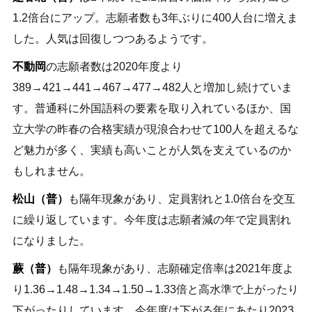
1.2倍台にアップ。志願者数も3年ぶりに400人台に増えま
した。人気は回復しつつあるようです。
不動岡
の志願者数は2020年度より
389→421→441→467→477→482人と増加し続けていま
す。普通科に外国語科の要素を取り入れているほか、国
立大学の昨春の合格実績が現浪合わせて100人を超えるな
ど魅力が多く、実績も高いことが人気を支えているのか
もしれません。
松山（普）
も隔年現象があり、定員割れと1.0倍台を交互
に繰り返しています。今年度は志願者減の年で定員割れ
になりました。
蕨（普）
も隔年現象があり、志願確定倍率は2021年度よ
り1.36→1.48→1.34→1.50→1.33倍と高水準で上がったり
下がったりしています。今年度は下がる年にあたり2023