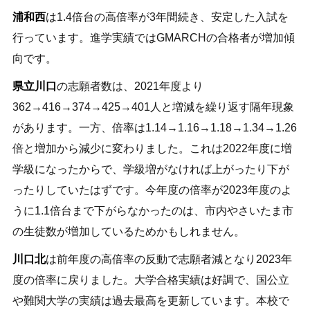
浦和西
は1.4倍台の高倍率が3年間続き、安定した入試を
行っています。進学実績ではGMARCHの合格者が増加傾
向です。
県立川口
の志願者数は、2021年度より
362→416→374→425→401人と増減を繰り返す隔年現象
があります。一方、倍率は1.14→1.16→1.18→1.34→1.26
倍と増加から減少に変わりました。これは2022年度に増
学級になったからで、学級増がなければ上がったり下が
ったりしていたはずです。今年度の倍率が2023年度のよ
うに1.1倍台まで下がらなかったのは、市内やさいたま市
の生徒数が増加しているためかもしれません。
川口北
は前年度の高倍率の反動で志願者減となり2023年
度の倍率に戻りました。大学合格実績は好調で、国公立
や難関大学の実績は過去最高を更新しています。本校で