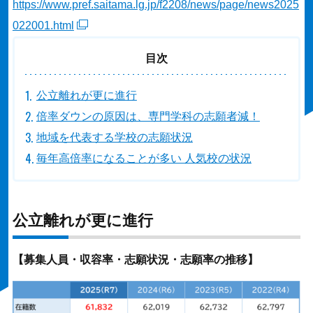
https://www.pref.saitama.lg.jp/f2208/news/page/news2025
022001.html
目次
公立離れが更に進行
倍率ダウンの原因は、専門学科の志願者減！
地域を代表する学校の志願状況
毎年高倍率になることが多い 人気校の状況
公立離れが更に進行
【募集人員・収容率・志願状況・志願率の推移】