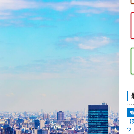
勉
【
ツ