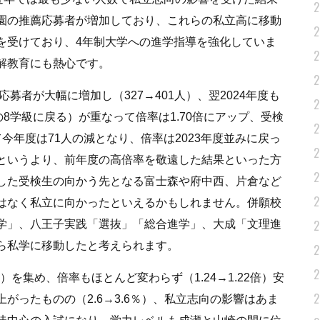
2
園の推薦応募者が増加しており、これらの私立高に移動
2
を受けており、4年制大学への進学指導を強化していま
2
解教育にも熱心です。
2
募者が大幅に増加し（327→401人）、翌2024年度も
2
8学級に戻る）が重なって倍率は1.70倍にアップ、受検
2
今年度は71人の減となり、倍率は2023年度並みに戻っ
2
というより、前年度の高倍率を敬遠した結果といった方
2
した受検生の向かう先となる富士森や府中西、片倉など
2
はなく私立に向かったといえるかもしれません。併願校
2
学」、八王子実践「選抜」「総合進学」、大成「文理進
ら私学に移動したと考えられます。
2
2
）を集め、倍率もほとんど変わらず（1.24→1.22倍）安
2
がったものの（2.6→3.6％）、私立志向の影響はあま