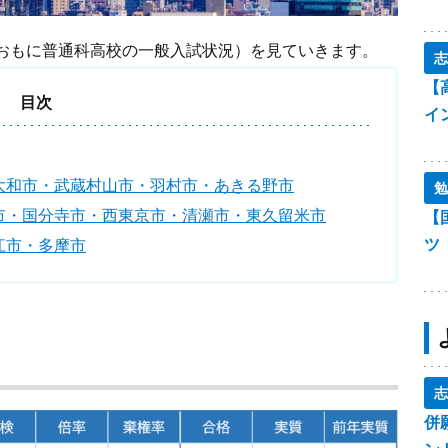
おもに普通科高校の一般入試状況）を見ていきます。
志
【
目次
イ
大和市・武蔵村山市・羽村市・あきる野市
勉
市・国分寺市・西東京市・清瀬市・東久留米市
【
ツ
江市・多摩市
志
併