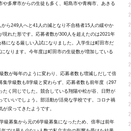
市や多摩市からの生徒も多く、昭島市や青梅市、あきる
2
2
2
から249人へと41人の減となり不合格者15人の緩やか
2
現れた形です。応募者数が300人を超えたのは2021年
不合格になる厳しい入試になりました。入学生は町田市だ
2
試になります。今年度は町田市の生徒数が増加している
2
2
2
学級数が毎年のように変わり、応募者数も増減しだして倍
集学級数も8学級と変わらず、応募者数も前年度（297
2
ったく同じでした。競合している翔陽や松が谷、日野が
2
っていいでしょう。部活動が活発な学校です。コロナ禍
2
気が戻ってきたようです。
2
7学級募集から元の6学級募集になったため、倍率は前年
2
は近年では最も少ない人数で私立志向の影響を受けた結果