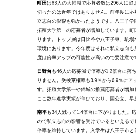
町田
は63人の大幅減で応募者数は296人に留
切ったのは近年ではありません。前年度に応募
立志向の影響も強かったようです。八王子学
拓殖大学第一の応募者が増加しています。町
ります。トップ層は日比谷や八王子東、駒場
環境にあります。今年度はそれに私立志向も
度は倍率アップの可能性が高いので要注意で
日野台
も46人の応募減で倍率が1.2倍台に
りません。受検棄権率も3.9％から6.9％
す。拓殖大学第一や錦城の推薦応募者が増加
ここ数年進学実績が伸びており、国公立、早慶
南平
も34人減って1.4倍台に下がりました。
ので私立志向の影響を受けているといえるで
倍率を維持しています。入学生は八王子市と