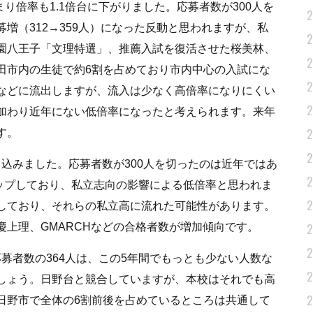
まり倍率も1.1倍台に下がりました。応募者数が300人を
2
増（312→359人）になった反動と思われますが、私
2
園八王子「文理特選」、推薦入試を復活させた桜美林、
2
田市内の生徒で約6割を占めており市内中心の入試にな
2
などに流出しますが、流入は少なく高倍率になりにくい
2
加わり近年にない低倍率になったと考えられます。来年
2
す。
2
落ち込みました。応募者数が300人を切ったのは近年ではあ
2
にアップしており、私立志向の影響による低倍率と思われま
2
しており、それらの私立高に流れた可能性があります。
上理、GMARCHなどの合格者数が増加傾向です。
2
2
応募者数の364人は、この5年間でもっとも少ない人数な
2
しょう。日野台と競合していますが、本校はそれでも高
2
日野市で全体の6割前後を占めているところは共通して