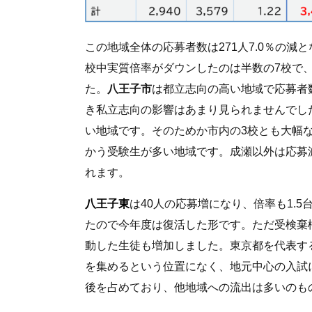
この地域全体の応募者数は271人7.0％の減
校中実質倍率がダウンしたのは半数の7校で、不
た。
八王子市
は都立志向の高い地域で応募者
き私立志向の影響はあまり見られませんでし
い地域です。そのためか市内の3校とも大幅
かう受験生が多い地域です。成瀬以外は応募
れます。
八王子東
は40人の応募増になり、倍率も1.5
たので今年度は復活した形です。ただ受検棄権
動した生徒も増加しました。東京都を代表す
を集めるという位置になく、地元中心の入試
後を占めており、他地域への流出は多いのも