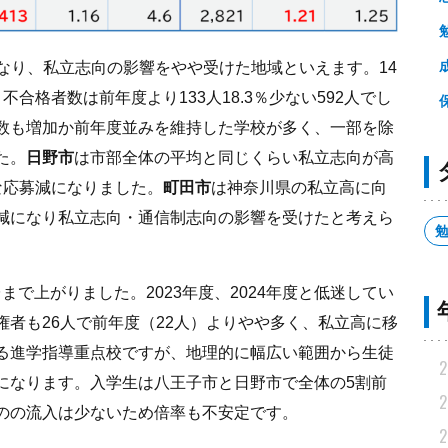
となり、私立志向の影響をやや受けた地域といえます。14
合格者数は前年度より133人18.3％少ない592人でし
数も増加か前年度並みを維持した学校が多く、一部を除
た。
日野市
は市部全体の平均と同じくらい私立志向が高
な応募減になりました。
町田市
は神奈川県の私立高に向
減になり私立志向・通信制志向の影響を受けたと考えら
台まで上がりました。2023年度、2024年度と低迷してい
者も26人で前年度（22人）よりやや多く、私立高に移
る進学指導重点校ですが、地理的に幅広い範囲から生徒
2
になります。入学生は八王子市と日野市で全体の5割前
2
のの流入は少ないため倍率も不安定です。
2