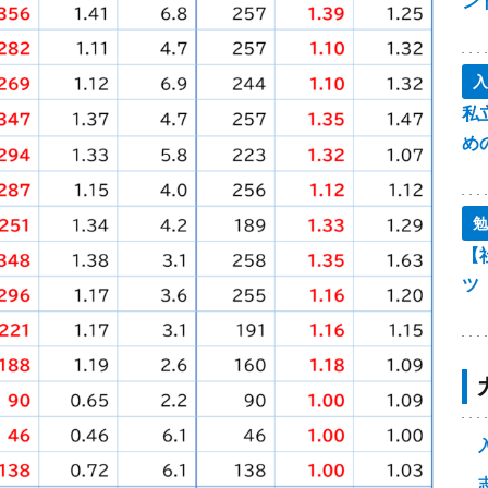
ン
入
私
め
勉
【
ツ