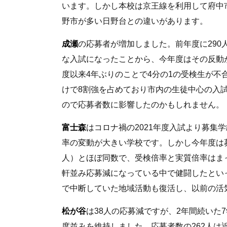
います。しかし本校は京王線を利用して府中
野市が多い日野台との違いがあります。
成瀬
の応募者が増加しました。前年度に290人
な入試になったことから、今年度はその反動が
度以来4年ぶりのことで4分の1の受検生が
けで8割強を占めており市内の生徒中心の入
ので応募者数に影響したのかもしれません。
富士森
はコロナ禍の2021年度入試より募集
率の変動が大きい学校です。しかし今年度は募
人）とほぼ同数で、受検倍率と実質倍率はま
軒並み応募減になっている中で健闘したとい
で中断していた地域活動も復活し、以前の活
松が谷
は38人の応募減ですが、2年間続いた
度並みを維持しました。応募者数の262人