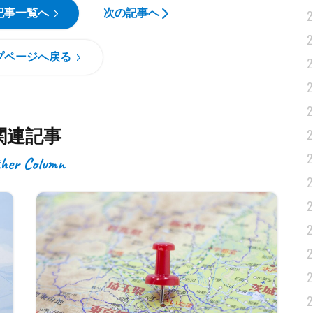
記事一覧へ
次の記事へ
2
2
プページへ戻る
2
2
2
関連記事
2
2
her Column
2
2
2
2
2
2