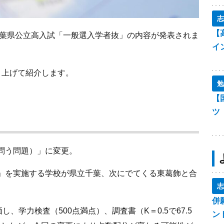
志
【
千葉県公立高入試「一般選入学者抜」の内容が発表されま
イ
り上げて紹介します。
勉
【
ツ
問う問題）」に変更。
」を実施する学校が県立千葉、次にでてくる東葛飾と合
志
併
、学力検査（500点満点）、調査書（K＝0.5で67.5
ン