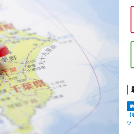
勉
【
ツ