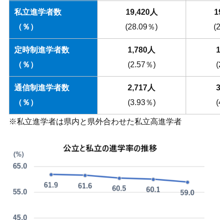
私立進学者数
19,420人
1
（％）
(28.09％)
(
定時制進学者数
1,780人
（％）
(2.57％)
通信制進学者数
2,717人
（％）
(3.93％)
※私立進学者は県内と県外合わせた私立高進学者