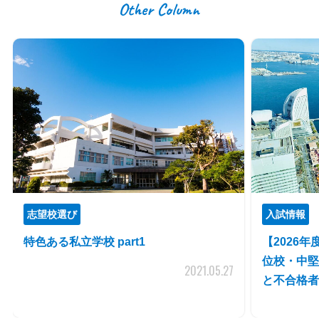
Other Column
志望校選び
入試情報
特色ある私立学校 part1
【2026
位校・中堅
2021.05.27
と不合格者