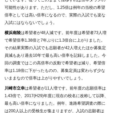
可能性があります。ただし、1.25倍は例年の当校の希望
倍率としては高い倍率になるので、実際の入試でも楽な
入試にはならないでしょう。
横浜南陵
は希望者が48人減です。前年度は希望者73人増
で希望倍率1.38倍と7年ぶりに1.3倍台に上がりました。
その結果実際の入試でも志願者が42人増えたほか募集定
員減もあり過去10年で最も高い倍率を記録しました。今
回の調査ではこの高倍率の反動で希望者は減り、希望倍
率は1.18倍に下がったものの、募集定員は変わらず少な
いままなので倍率は上がりやすいでしょう。
川崎市立幸
は希望者が11人増です。前年度の志願倍率は
1.43倍で、2017(H29)年度に現在の校名に改称して以降、
最も高い倍率になりました。例年、進路希望調査の際に
は200人以上の受検生が集まりますが、入試の志願者は