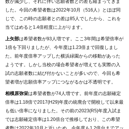
数が減少し、それに伴い志願者数との差も縮まってきま
した。今回の希望者数は2022年10月（516人）とほぼ同
じで、この時の志願者との差は85人でしたから、これを
当てはめると1.4倍程度に上がります。
上矢部
は希望者数が93人増です。ここ3年間は希望倍率が
1倍を下回りましたが、今年度は1.23倍まで回復しまし
た。前年度倍率アップした横浜緑園からの移動があった
ようです。しかし当校の場合希望者が増えても実際の入
試の志願者数に結び付かないことが多いので、今回も希
望者増が志願倍率アップにつながるかは不透明です。
相模原弥栄
は希望者数が74人増です。前年度の志願確定
倍率は1.18倍で2017(H29)年度の統廃合で開校して以来最
も低い倍率になりました。その前の2023(R5)年度入試ま
では志願確定倍率は1.20倍台で推移しており、この希望
者数は2022年10月と近いため、今年度も1.2倍台までアッ