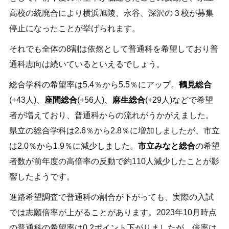
高校の統廃合により横浜旭陵、永谷、深沢の３校が募集
停止になったことが挙げられます。
それでも全体の8割は依然として普通科を希望しており普
通科志向は続いているといえるでしょう。
総合学科の希望率は5.4％から5.5％にアップ。
鶴見総合
(+43人)、
座間総合
(+56人)、
麻生総合
(+29人)などで希望
者が増えており、普通科からの流れがうかがえました。
県立の総合学科は2.6％から2.8％に増加しましたが、市立
は2.0％から1.9％に減少しました。
市立みなと総合
の希望
者数が前年度の高倍率の反動で約110人減少したことが影
響したようです。
進路希望調査で普通科の割合が下がっても、実際の入試
では志願倍率が上がることがあります。2023年10月時点
の普通科の希望率は0.2ポイント下がりましたが、倍率は