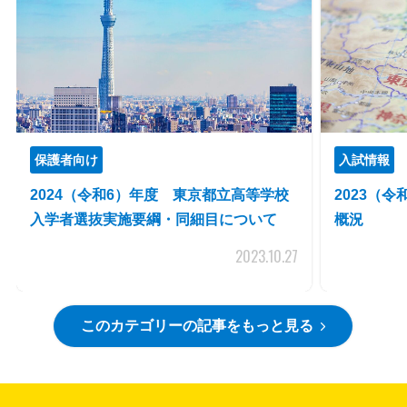
保護者向け
入試情報
2024（令和6）年度 東京都立高等学校
2023（
入学者選抜実施要綱・同細目について
概況
2023.10.27
このカテゴリーの記事をもっと見る