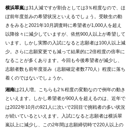
横浜翠嵐
は31人減ですが割合としては3％程度なので、ほ
ぼ前年度並みの希望状況といえるでしょう。受験生の動
きをみると2021年10月調査時に希望者が1,000人を超え
以降徐々に減少していますが、依然900人以上が希望して
います。しかし実際の入試になると志願者は100人以上減
少。さらに志願変更でも減って結果的に2倍程度の倍率に
なることが多くあります。今回も今後希望者が減少し、
志願者数も前年度並み（志願確定者数770人）程度に落ち
着くのではないでしょうか。
湘南
は21人増。こちらも2％程度の変動なので例年の動き
といえます。しかし希望者が900人を超えるのは、近年で
は2022年10月の921人に次いで2回目で挑戦者の多い状況
が続いているといえます。入試になると志願者は横浜翠
嵐以上に減少し、この2年間は志願締切時で220人以上の