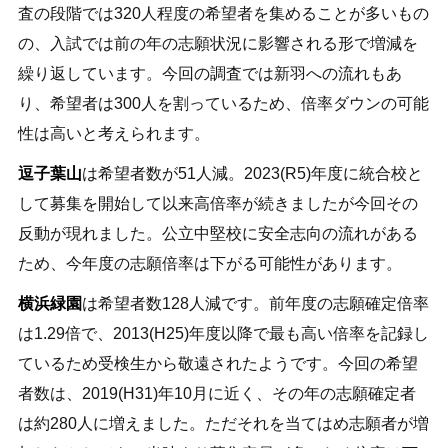
査の段階では320人程度の希望者を集めることが多いもの
の、入試では前の年の志願状況に影響される形で増減を
繰り返しています。今回の調査では新羽への流れもあ
り、希望者は300人を割っているため、倍率ダウンの可能
性は高いと考えられます。
逗子葉山
は希望者数が51人減。2023(R5)年度に統合校と
して募集を開始して以来高倍率が続きましたが今回その
反動が現れました。公立中堅校に安全志向の流れがある
ため、今年度の志願倍率は下がる可能性があります。
横浜緑園
は希望者数128人減です。前年度の志願確定倍率
は1.29倍で、2013(H25)年度以降で最も高い倍率を記録し
ているため受検生から敬遠されたようです。今回の希望
者数は、2019(H31)年10月に近く、その年の志願確定者
は約280人に増えました。ただそれを当てはめ志願者が増