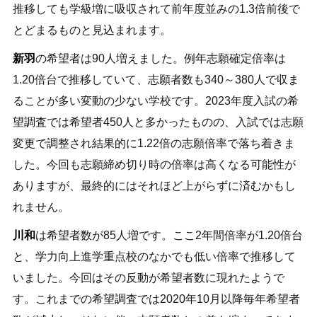
推移しても学級増に吸収されて前年度並みの1.3倍前後で
とどまるものと見込まれます。
新羽
の希望者は90人増えました。例年志願確定倍率は
1.20倍台で推移していて、志願者数も340～380人で収ま
ることが多い変動の少ない学校です。2023年度入試の希
望調査では希望者450人と多かったものの、入試では志願
変更で調整され結果的に1.22倍の志願倍率で落ち着きま
した。今回も志願締め切り時の倍率は高くなる可能性が
ありますが、最終的にはそれほど上がらずに済むかもし
れません。
川和
は希望者数が85人増です。ここ2年間倍率が1.20倍台
と、学力向上進学重点校のなかでも低い倍率で推移して
いました。今回はその反動が希望者数に現れたようで
す。これまでの希望調査では2020年10月以降毎年希望者