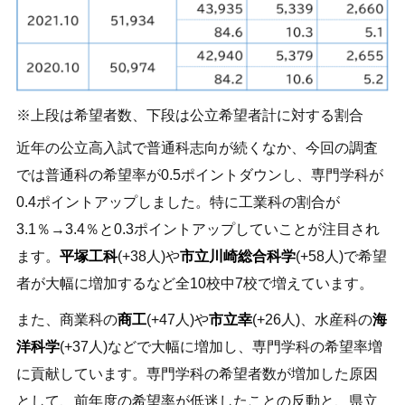
上段は希望者数、下段は公立希望者計に対する割合
近年の公立高入試で普通科志向が続くなか、今回の調査
では普通科の希望率が0.5ポイントダウンし、専門学科が
0.4ポイントアップしました。特に工業科の割合が
3.1％→3.4％と0.3ポイントアップしていことが注目され
ます。
平塚工科
(+38人)や
市立川崎総合科学
(+58人)で希望
者が大幅に増加するなど全10校中7校で増えています。
また、商業科の
商工
(+47人)や
市立幸
(+26人)、水産科の
海
洋科学
(+37人)などで大幅に増加し、専門学科の希望率増
に貢献しています。専門学科の希望者数が増加した原因
として、前年度の希望率が低迷したことの反動と、県立