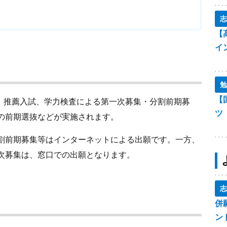
志
【
イ
勉
【
は、推薦入試、学力検査による第一次募集・分割前期募
ツ
の前期選抜などが実施されます。
割前期募集等はインターネットによる出願です。一方、
次募集は、窓口での出願となります。
志
併
ン