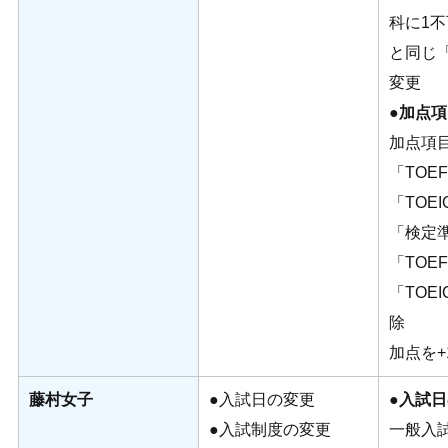
科に1
と同じ
変更
●
加点項
加点項
「TOEFL
「TOEIC
「検定準
「TOEFL
「TOEI
除
加点を+
藤村女子
●入試日の変更
●入試
●入試制度の変更
一般入