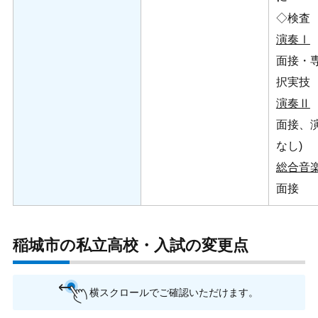
◇検査
演奏Ⅰ
面接・
択実技
演奏Ⅱ
面接、
なし)
総合音
面接
稲城市の私立高校・入試の変更点
横スクロールでご確認いただけます。