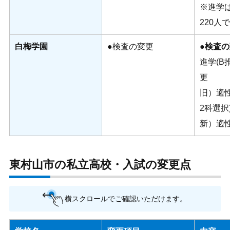
※進学は
220人
白梅学園
●検査の変更
●検査
進学(B
更
旧）適性
2科選択
新）適性
東村山市の私立高校・入試の変更点
横スクロールでご確認いただけます。