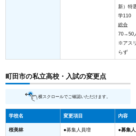
新）特選
学110
総合
70→50
※アス
らず
町田市の私立高校・入試の変更点
横スクロールでご確認いただけます。
学校名
変更項目
内容
桜美林
●募集人員増
●
募集人