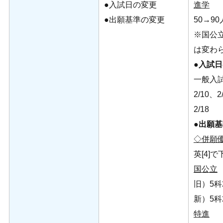
●入試日の変更
進学
●出願基準の変更
50→90
※国公立
は変わ
●入試
一般入試
2/10、2
2/18
●出願
◇併願
英[4]で
国公立
旧）5科2
新）5科
特進