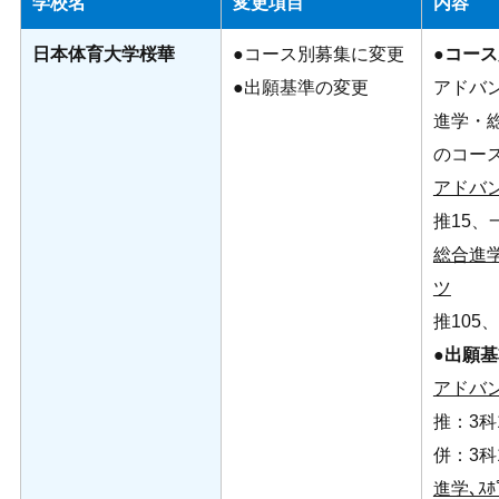
学校名
変更項目
内容
日本体育大学桜華
●コース別募集に変更
●
コース
●出願基準の変更
アドバ
進学・
のコー
アドバ
推15、
総合進
ツ
推105
●
出願基
アドバ
推：3科1
併：3科1
進学､ｽﾎ