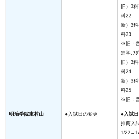
旧）3科7
科22
新）3科8
科23
※旧：普
進学､ｽﾎ
旧）3科8
科24
新）3科9
科25
※旧：普
明治学院東村山
●入試日の変更
●入試
推薦入
1/22→1