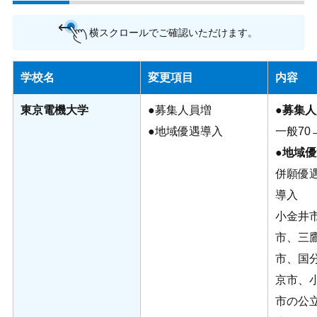
横スクロールでご確認いただけます。
学校名
変更項目
内容
東京電機大学
●募集人員増
●募集
●地域優遇導入
一般70
●
地域優
併願優
導入
小金井
市、三
市、国
京市、
市の公