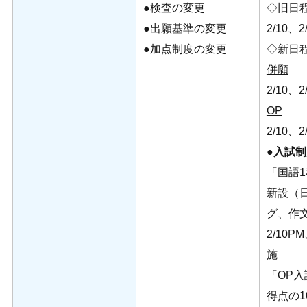
●検査の変更
◇旧日
●出願基準の変更
2/10、2
●加点制度の変更
◇新日
併願
2/10、2
OP
2/10、2
●
入試制
「国語
新設（
グ、作文
2/10P
施
「OP
得点の1