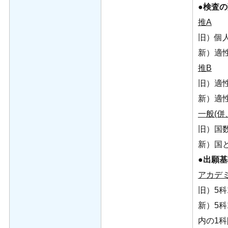
●検査
推A
旧）個
新）適性
推B
旧）適性
新）適性
一般(併
旧）国
新）国と
●出願
アカデ
旧）5科1
新）5科1
内の1科[