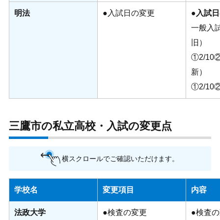
明法
●入試日の変更
●入試
一般入
旧）
①2/10②
新）
①2/10②
三鷹市の私立高校・入試の変更点
横スクロールでご確認いただけます。
学校名
変更項目
内容
法政大学
●検査の変更
●検査