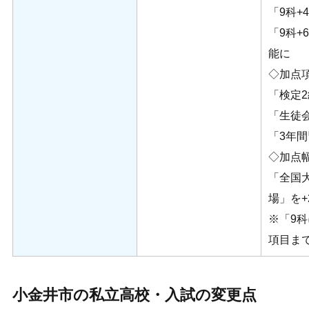
「9科+
「9科+
能に
◇加点
「検定2級
「生徒会
「3年間
◇加点
「全国
場」を+
※「9科
項目ま
小金井市の私立高校・入試の変更点