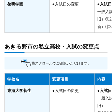
啓明学園
●入試日の変更
●
入試日
一般入
旧）①2/
新）①2/
あきる野市の私立高校・入試の変更点
横スクロールでご確認いただけます。
学校名
変更項目
内容
東海大学菅生
●入試日の変更
●入試
一般入
旧）