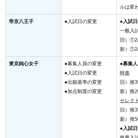
ルは変
帝京八王子
●入試日の変更
●入試
一般入
旧）①2/
新）①2/
東京純心女子
●募集人員の変更
●募集
●入試日の変更
特進
●出願基準の変更
旧）推3
●加点制度の変更
新）推2
セレク
旧）推3
新）推5
●
入試日
推薦入