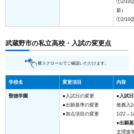
①2/10②
新）
①2/10②
武蔵野市の私立高校・入試の変更点
横スクロールでご確認いただけます。
学校名
変更項目
内容
聖徳学園
●入試日の変更
●
入試日
●出願基準の変更
推薦入
●加点項目の変更
1/22→1
●出願
文理進