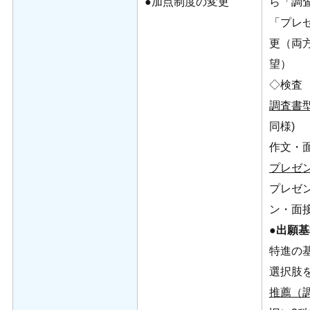
●加点制度の変更
ら「調
「プレ
更（両
望）
◇検査
調査書
同様)
作文・
プレゼ
プレゼ
ン・面
●
出願基
特進の
選択肢
推薦（