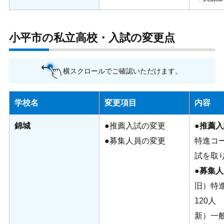
小平市の私立高校・入試の変更点
横スクロールでご確認いただけます。
学校名
変更項目
内容
錦城
●推薦入試の変更
●推薦
●募集人員の変更
特進コ
試を取
●募集
旧）特進
120人
新）一般