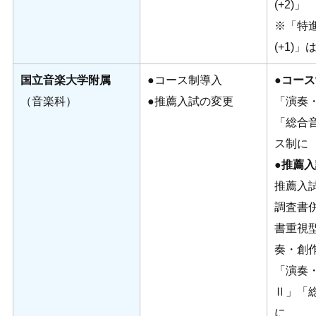
(+2)」
※「特
(+1)」
国立音楽大学附属
●コース制導入
●
コース
（音楽科）
●推薦入試の変更
「演奏
「総合
ス制に
●推薦
推薦入
調査書
書重視
奏・創
「演奏
Ⅱ」「
に