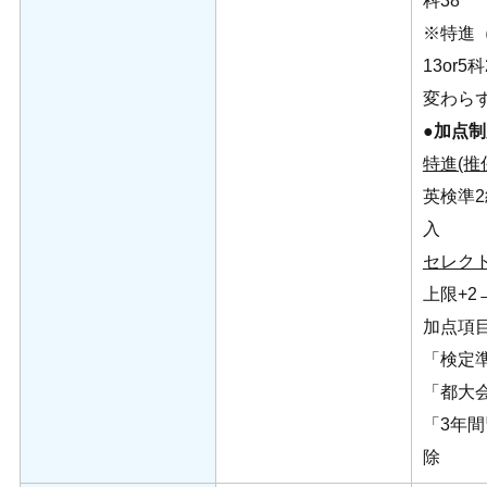
科38
※特進
13or5
変わら
●加点
特進(推
英検準2
入
セレク
上限+2
加点項
「検定準
「都大会
「3年間
除