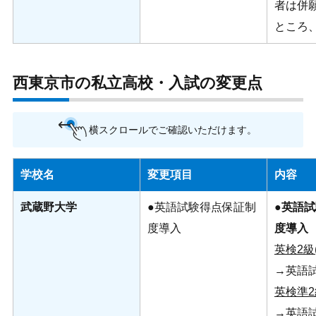
者は併願
ところ、
西東京市の私立高校・入試の変更点
横スクロールでご確認いただけます。
学校名
変更項目
内容
武蔵野大学
●英語試験得点保証制
●
英語試
度導入
度導入
英検2級(
→英語試
英検準2級
→英語試