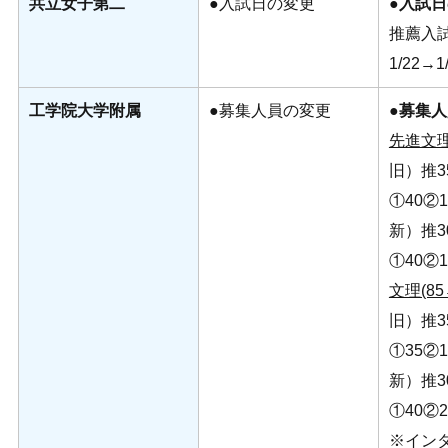
共立女子第二
●入試日の変更
●入試
推薦入
1/22→
工学院大学附属
●募集人員の変更
●募集
先進文理
旧）推3
①40②
新）推3
①40②
文理(85
旧）推3
①35②
新）推3
①40②
※イン