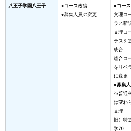
八王子学園八王子
●コース改編
●
コース
●募集人員の変更
文理コ
ラス新
文理コ
ラスを
統合
総合コ
をリベ
に変更
●募集
※普通科
は変わ
文理
旧）特進
学70