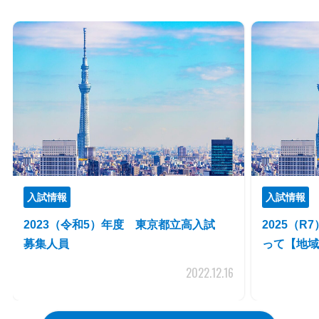
入試情報
入試情報
2023（令和5）年度 東京都立高入試
2025（
募集人員
って【地域
2022.12.16