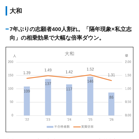
大和
7年ぶりの志願者400人割れ。「隔年現象×私立志
向」の相乗効果で大幅な倍率ダウン。