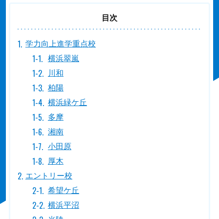
目次
学力向上進学重点校
横浜翠嵐
川和
柏陽
横浜緑ケ丘
多摩
湘南
小田原
厚木
エントリー校
希望ケ丘
横浜平沼