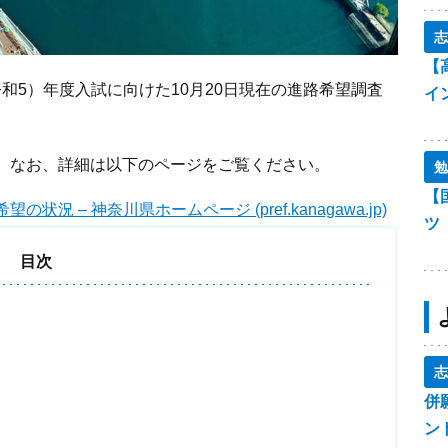
志
【
（令和5）年度入試に向けた10月20日現在の進路希望調査
イ
。なお、詳細は以下のページをご覧ください。
勉
【
– 神奈川県ホームページ (pref.kanagawa.jp)
ツ
目次
志
併
ン