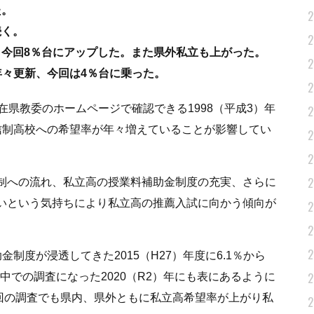
た。
2
続く。
2
今回8％台にアップした。また県外私立も上がった。
2
々更新、今回は4％台に乗った。
2
在県教委のホームページで確認できる1998（平成3）年
2
信制高校への希望率が年々増えていることが影響してい
2
2
2
制への流れ、私立高の授業料補助金制度の充実、さらに
いという気持ちにより私立高の推薦入試に向かう傾向が
2
2
2
制度が浸透してきた2015（H27）年度に6.1％から
2
中での調査になった2020（R2）年にも表にあるように
て今回の調査でも県内、県外ともに私立高希望率が上がり私
2