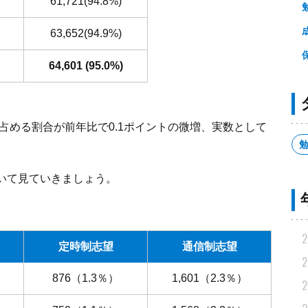
61,721(94.8%)
63,652(94.9%)
64,601 (95.0%)
に占める割合が前年比で0.1ポイントの微増、実数として
いて見ていきましょう。
2
定時制志望
通信制志望
2
）
876（1.3％）
1,601（2.3％）
2