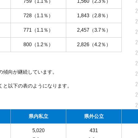
2
）
759（1.1％）
1,560（2.3％）
2
）
728（1.1％）
1,843（2.8％）
2
）
771（1.1％）
2,457（3.7％）
2
2
）
800（1.2％）
2,826（4.2％）
2
2
の傾向が継続しています。
2
2
くと以下の表のようになります。
2
2
2
県内私立
県外公立
2
5,020
431
2