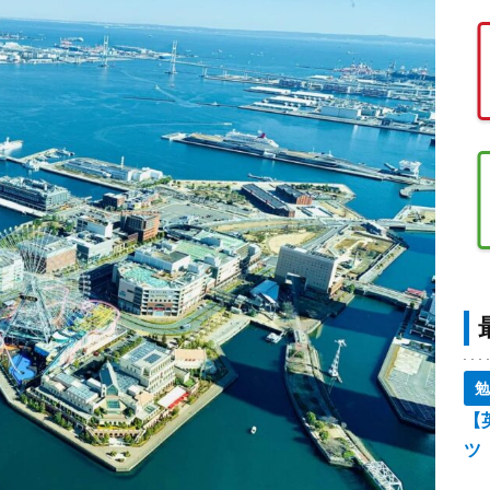
勉
【
ツ