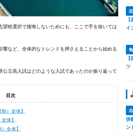
志
【
志望校選択で後悔しないためにも、ここで手を抜いては
イ
影響など、全体的なトレンドを押さえることから始める
勉
【
ツ
県公立高入試はどのような入試であったのか振り返って
目次
志
日制）全体】
併
）全体】
ン
制）全体】