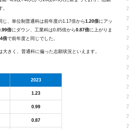
2
す。
2
同じ、単位制普通科は前年度の1.17倍から
1.20倍
にアッ
2
0.99倍
にダウン、工業科は0.85倍から
0.87倍
に上がりま
2
04倍
で前年度と同じでした。
2
は大きく、普通科に偏った志願状況といえます。
2
2
2
2023
2
1.23
2
2
0.99
2
0.87
2