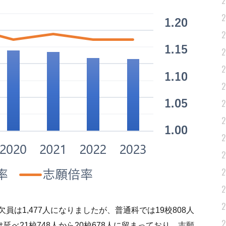
2
2
2
2
2
2
2
2
2
2
2
2
2
員は1,477人になりましたが、普通科では19校808人
2
延べ21校748人から20校678人に留まっており、志願