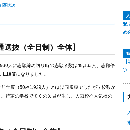
選抜状況
入
私
め
通選抜（全日制）全体】
勉
【
30人に志願締め切り時の志願者数は48,133人、志願倍
ツ
り
1.18倍
になりました。
で前年度（50校1,929人）とほぼ同規模でしたが学校数が
す。特定の学校で多くの欠員が生じ、人気校不人気校の