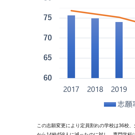
この志願変更により定員割れの学校は36校、欠
から14校458人に減ったのに対し、専門学科は