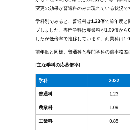
変更の効果が普通科のみに現れている状況で
学科別でみると、普通科は
1.23倍
で前年度と
プしました。専門学科は農業科が1.09倍から
したが低倍率で推移しています。商業科は
1.
前年度と同様、普通科と専門学科の倍率格差
[主な学科の応募倍率]
学科
2022
普通科
1.23
農業科
1.09
工業科
0.85