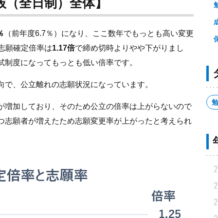
抜（全日制）全体】
％
（前年度6.7％）になり、ここ数年でもっとも高い変更
、志願確定倍率は
1.17倍
で締め切時よりやや下がりまし
試制度になってもっとも低い倍率です。
向で、公立離れの志願状況になっています。
が増加しており、そのため公立の倍率は上がらないので
つ志願者が増えたため志願変更率が上がったと考えられ
2
2
2