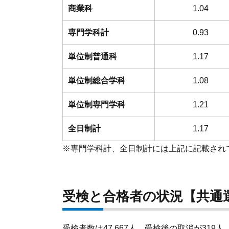
商業科
1.04
専門学科計
0.93
単位制普通科
1.17
単位制総合学科
1.08
単位制専門学科
1.21
全日制計
1.17
※専門学科計、全日制計には上記に記載され
受検と合格者の状況【共通
受検者数は47,667人、受検後の取消が319