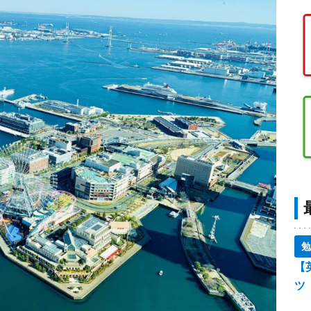
勉
【
ツ